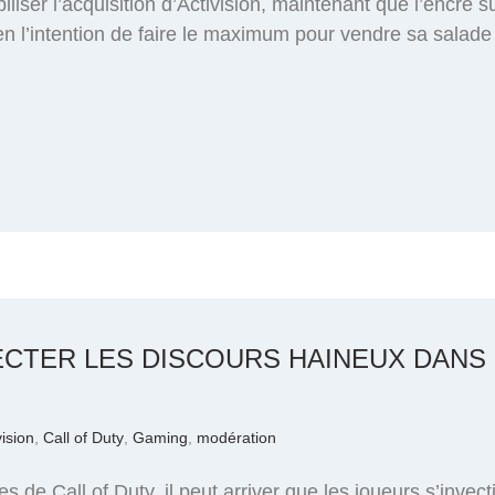
iliser l’acquisition d’Activision, maintenant que l’encre s
ien l’intention de faire le maximum pour vendre sa salad
ECTER LES DISCOURS HAINEUX DANS 
vision
,
Call of Duty
,
Gaming
,
modération
s de Call of Duty, il peut arriver que les joueurs s’invec