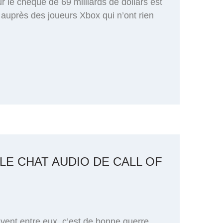
ur le chèque de 69 milliards de dollars est
e auprès des joueurs Xbox qui n’ont rien
LE CHAT AUDIO DE CALL OF
tivent entre eux, c’est de bonne guerre