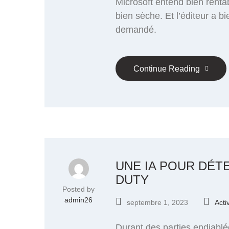
Microsoft entend bien rentab
bien sèche. Et l’éditeur a b
demandé.
Continue Reading
UNE IA POUR DÉT
DUTY
Posted by
admin26
septembre 1, 2023
Acti
Durant des parties endiablée