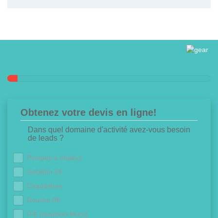
Obtenez votre devis en ligne!
Dans quel domaine d'activité avez-vous besoin
de leads ?
Pompes à chaleur
Isolation 1€
Chaudières
Douche 0€
ITE (Isolation Murs)