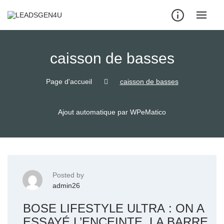
Skip
to
content
caisson de basses
Page d'accueil
caisson de basses
Ajout automatique par WPeMatico
Posted by
admin26
BOSE LIFESTYLE ULTRA : ON A
ESSAYÉ L’ENCEINTE, LA BARRE