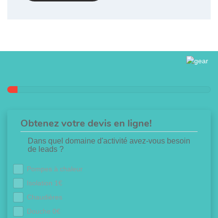
Obtenez votre devis en ligne!
Dans quel domaine d'activité avez-vous besoin
de leads ?
Pompes à chaleur
Isolation 1€
Chaudières
Douche 0€