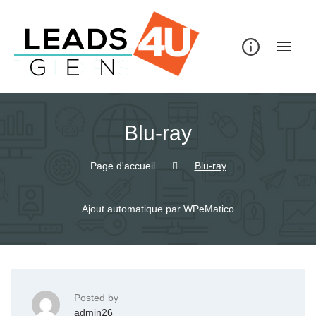
Skip
to
content
Blu-ray
Page d'accueil
Blu-ray
Ajout automatique par WPeMatico
Posted by
admin26