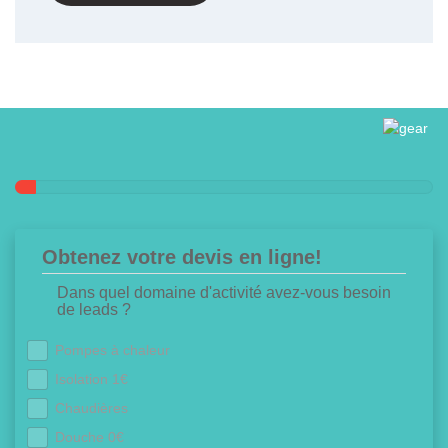
Obtenez votre devis en ligne!
Dans quel domaine d'activité avez-vous besoin
de leads ?
Pompes à chaleur
Isolation 1€
Chaudières
Douche 0€