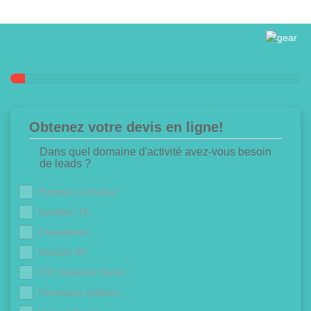
Obtenez votre devis en ligne!
Dans quel domaine d'activité avez-vous besoin
de leads ?
Pompes à chaleur
Isolation 1€
Chaudières
Douche 0€
ITE (Isolation Murs)
Panneaux solaires