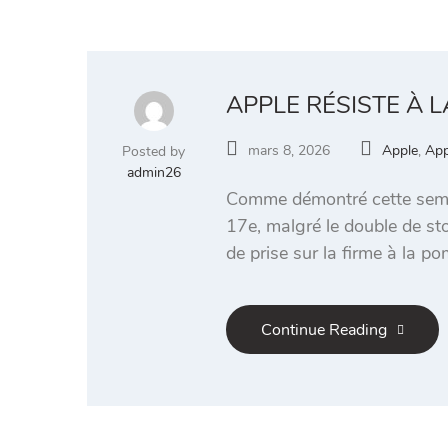
APPLE RÉSISTE À 
mars 8, 2026
Apple
,
App
Posted by
admin26
Comme démontré cette semai
17e, malgré le double de st
de prise sur la firme à la p
Continue Reading