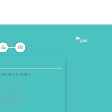
besoin de leads ?
Isolation 1€
Douche 0€
Panneaux solaires
Rénovation