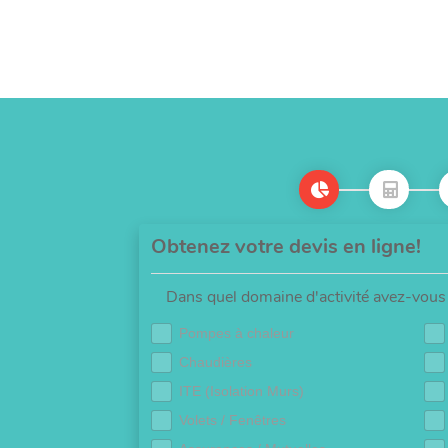
Obtenez votre devis en ligne!
Dans quel domaine d'activité avez-vous 
Pompes à chaleur
Chaudières
ITE (Isolation Murs)
Volets / Fenêtres