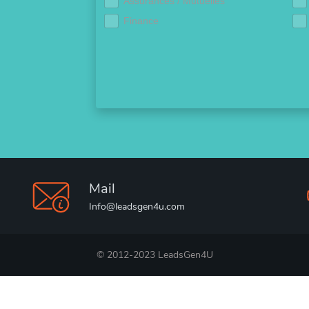
Assurances / Mutuelles
Finance
Mail
Info@leadsgen4u.com
© 2012-2023 LeadsGen4U