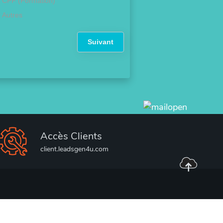
CPF (Formation)
Autres
Suivant
Accès Clients
client.leadsgen4u.com