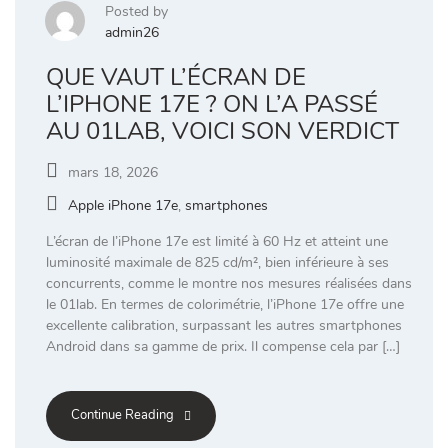
Posted by
admin26
QUE VAUT L’ÉCRAN DE
L’IPHONE 17E ? ON L’A PASSÉ
AU 01LAB, VOICI SON VERDICT
mars 18, 2026
Apple iPhone 17e
,
smartphones
L’écran de l’iPhone 17e est limité à 60 Hz et atteint une
luminosité maximale de 825 cd/m², bien inférieure à ses
concurrents, comme le montre nos mesures réalisées dans
le 01lab. En termes de colorimétrie, l’iPhone 17e offre une
excellente calibration, surpassant les autres smartphones
Android dans sa gamme de prix. Il compense cela par […]
Continue Reading