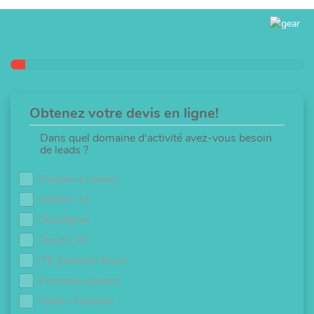
Obtenez votre devis en ligne!
Dans quel domaine d'activité avez-vous besoin
de leads ?
Pompes à chaleur
Isolation 1€
Chaudières
Douche 0€
ITE (Isolation Murs)
Panneaux solaires
Volets / Fenêtres