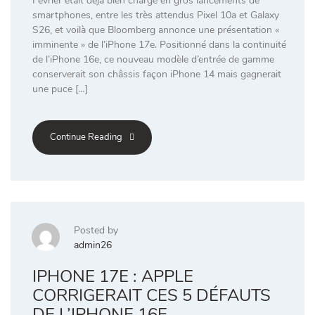
Février était déjà bien chargé en gros lancements de
smartphones, entre les très attendus Pixel 10a et Galaxy
S26, et voilà que Bloomberg annonce une présentation «
imminente » de l’iPhone 17e. Positionné dans la continuité
de l’iPhone 16e, ce nouveau modèle d’entrée de gamme
conserverait son châssis façon iPhone 14 mais gagnerait
une puce […]
Continue Reading
Posted by
admin26
IPHONE 17E : APPLE
CORRIGERAIT CES 5 DÉFAUTS
DE L’IPHONE 16E