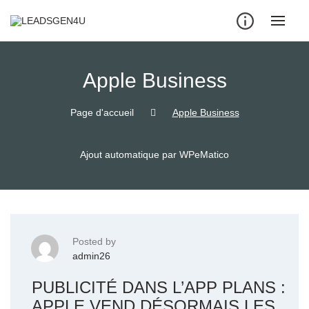
Skip
to
content
Apple Business
Page d'accueil
Apple Business
Ajout automatique par WPeMatico
Posted by
admin26
PUBLICITÉ DANS L’APP PLANS :
APPLE VEND DÉSORMAIS LES