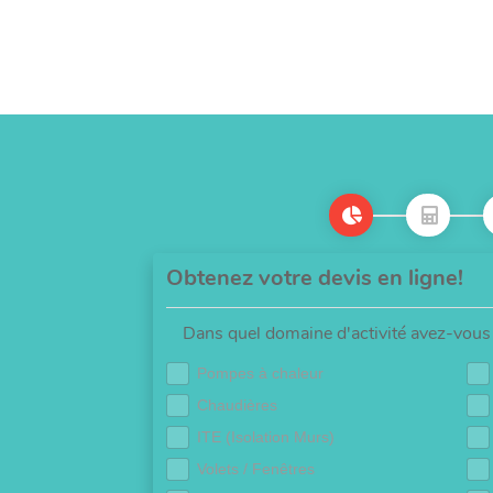
Obtenez votre devis en ligne!
Dans quel domaine d'activité avez-vous 
Pompes à chaleur
Chaudières
ITE (Isolation Murs)
Volets / Fenêtres