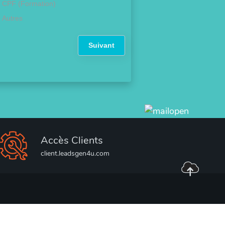
CPF (Formation)
Autres
Suivant
Accès Clients
client.leadsgen4u.com