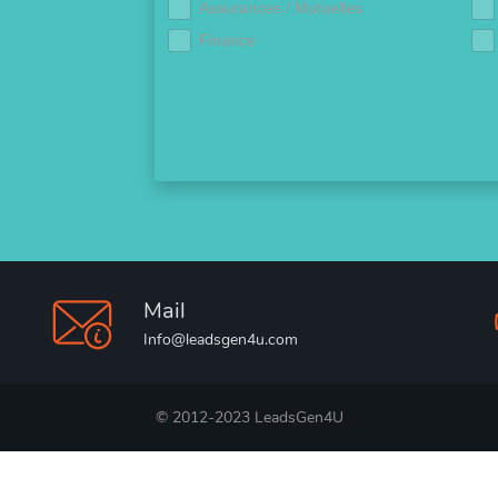
Assurances / Mutuelles
Finance
Mail
Info@leadsgen4u.com
© 2012-2023 LeadsGen4U