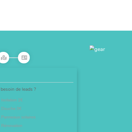
besoin de leads ?
Isolation 1€
Douche 0€
Panneaux solaires
Rénovation