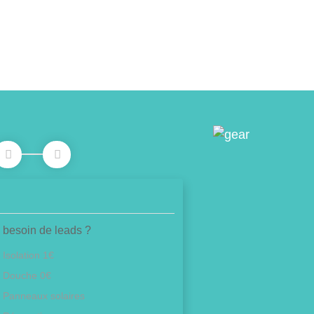
 besoin de leads ?
Isolation 1€
Douche 0€
Panneaux solaires