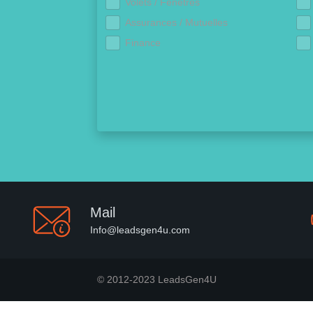
Volets / Fenêtres
Assurances / Mutuelles
Finance
Mail
Info@leadsgen4u.com
© 2012-2023 LeadsGen4U