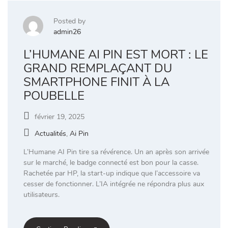
Posted by
admin26
L’HUMANE AI PIN EST MORT : LE
GRAND REMPLAÇANT DU
SMARTPHONE FINIT À LA
POUBELLE
février 19, 2025
Actualités
,
Ai Pin
L’Humane AI Pin tire sa révérence. Un an après son arrivée
sur le marché, le badge connecté est bon pour la casse.
Rachetée par HP, la start-up indique que l’accessoire va
cesser de fonctionner. L’IA intégrée ne répondra plus aux
utilisateurs.