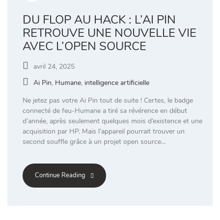
DU FLOP AU HACK : L’AI PIN
RETROUVE UNE NOUVELLE VIE
AVEC L’OPEN SOURCE
avril 24, 2025
Ai Pin
,
Humane
,
intelligence artificielle
Ne jetez pas votre Ai Pin tout de suite ! Certes, le badge
connecté de feu-Humane a tiré sa révérence en début
d’année, après seulement quelques mois d’existence et une
acquisition par HP. Mais l’appareil pourrait trouver un
second souffle grâce à un projet open source…
Continue Reading