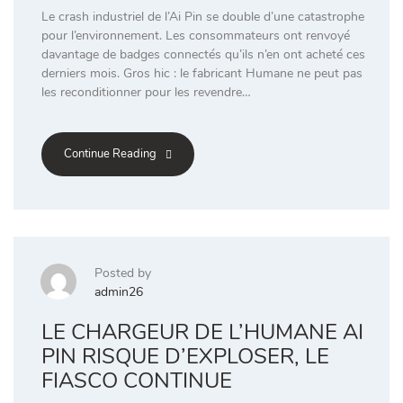
Le crash industriel de l’Ai Pin se double d’une catastrophe
pour l’environnement. Les consommateurs ont renvoyé
davantage de badges connectés qu’ils n’en ont acheté ces
derniers mois. Gros hic : le fabricant Humane ne peut pas
les reconditionner pour les revendre…
Continue Reading
Posted by
admin26
LE CHARGEUR DE L’HUMANE AI
PIN RISQUE D’EXPLOSER, LE
FIASCO CONTINUE