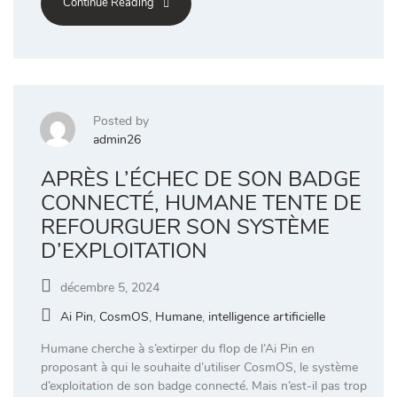
Continue Reading
Posted by
admin26
APRÈS L’ÉCHEC DE SON BADGE
CONNECTÉ, HUMANE TENTE DE
REFOURGUER SON SYSTÈME
D’EXPLOITATION
décembre 5, 2024
Ai Pin
,
CosmOS
,
Humane
,
intelligence artificielle
Humane cherche à s’extirper du flop de l’Ai Pin en
proposant à qui le souhaite d’utiliser CosmOS, le système
d’exploitation de son badge connecté. Mais n’est-il pas trop