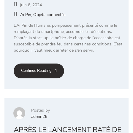
juin 6, 2024
Ai Pin
,
Objets connectés
L’Ai Pin de Humane, pompeusement présenté comme le
remplaçant du smartphone, accumule les déceptions.
D’après la start-up, le boîtier de charge de l’accessoire est
susceptible de prendre feu dans certaines conditions. C’est
pourquoi il vaut mieux arrêter de s’en servir.
Continue Reading
Posted by
admin26
APRÈS LE LANCEMENT RATÉ DE