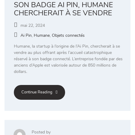
SON BADGE AI PIN, HUMANE
CHERCHERAIT À SE VENDRE
mai 22, 2024
Ai Pin
,
Humane
,
Objets connectés
Humane, la startup à l’origine de l’Ai Pin, chercherait à se
vendre au plus offrant après l’accueil catastrophique
réservé à son badge connecté. L’entreprise fondée par des
anciens d’Apple est valorisée autour de 850 millions de
dollars.
Continue Reading
Posted by