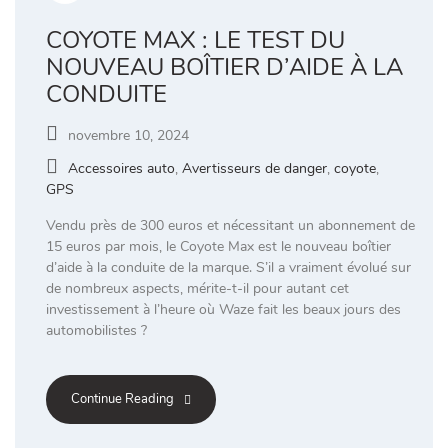
COYOTE MAX : LE TEST DU
NOUVEAU BOÎTIER D’AIDE À LA
CONDUITE
novembre 10, 2024
Accessoires auto
,
Avertisseurs de danger
,
coyote
,
GPS
Vendu près de 300 euros et nécessitant un abonnement de
15 euros par mois, le Coyote Max est le nouveau boîtier
d’aide à la conduite de la marque. S’il a vraiment évolué sur
de nombreux aspects, mérite-t-il pour autant cet
investissement à l’heure où Waze fait les beaux jours des
automobilistes ?
Continue Reading