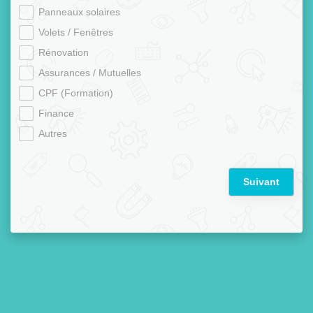
Panneaux solaires
Volets / Fenêtres
Rénovation
Assurances / Mutuelles
CPF (Formation)
Finance
Autres
Suivant